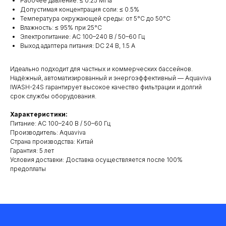
Рабочее давление: ≤ 0.25 МПа
Допустимая концентрация соли: ≤ 0.5%
Температура окружающей среды: от 5°C до 50°C
Влажность: ≤ 95% при 25°C
Электропитание: AC 100–240 В / 50–60 Гц
Выход адаптера питания: DC 24 В, 1.5 А
Идеально подходит для частных и коммерческих бассейнов.
Надёжный, автоматизированный и энергоэффективный — Aquaviva
IWASH-24S гарантирует высокое качество фильтрации и долгий
срок службы оборудования.
Характеристики:
Питание: AC 100–240 В / 50–60 Гц
Производитель: Aquaviva
Cтрана производства: Китай
Гарантия: 5 лет
Условия доставки: Доставка осуществляется после 100%
предоплаты