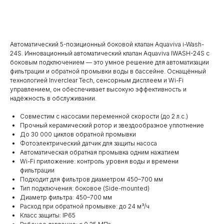
Добавить в корзину
Автоматический 5-позиционный боковой клапан Aquaviva i-Wash-
24S. Инновационный автоматический клапан Aquaviva IWASH-24S с
боковым подключением — это умное решение для автоматизации
фильтрации и обратной промывки воды в бассейне. Оснащённый
технологией Inverclear Tech, сенсорным дисплеем и Wi-Fi
управлением, он обеспечивает высокую эффективность и
надёжность в обслуживании.
Совместим с насосами переменной скорости (до 2 л.с.)
Прочный керамический ротор и звездообразное уплотнение
До 30 000 циклов обратной промывки
Фотоэлектрический датчик для защиты насоса
Автоматическая обратная промывка одним нажатием
Wi-Fi приложение: контроль уровня воды и времени
фильтрации
Подходит для фильтров диаметром 450–700 мм
Тип подключения: боковое (Side-mounted)
Диаметр фильтра: 450–700 мм
Расход при обратной промывке: до 24 м³/ч
Класс защиты: IP65