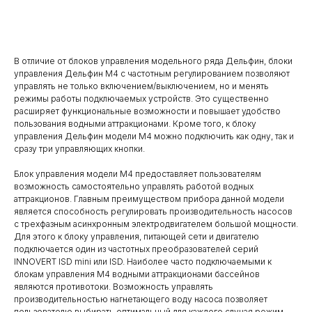
Добавить в корзину
В отличие от блоков управления модельного ряда Дельфин, блоки
управления Дельфин М4 с частотным регулированием позволяют
управлять не только включением/выключением, но и менять
режимы работы подключаемых устройств. Это существенно
расширяет функциональные возможности и повышает удобство
пользования водными аттракционами. Кроме того, к блоку
управления Дельфин модели М4 можно подключить как одну, так и
сразу три управляющих кнопки.
Блок управления модели М4 предоставляет пользователям
возможность самостоятельно управлять работой водных
аттракционов. Главным преимуществом прибора данной модели
является способность регулировать производительность насосов
с трехфазным асинхронным электродвигателем большой мощности.
Для этого к блоку управления, питающей сети и двигателю
подключается один из частотных преобразователей серий
INNOVERT ISD mini или ISD. Наиболее часто подключаемыми к
блокам управления М4 водными аттракционами бассейнов
являются противотоки. Возможность управлять
производительностью нагнетающего воду насоса позволяет
пользователю выбирать оптимальный для каждого случая режим