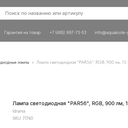
Гарантия на товар
+7 (495) 997-73-53
info@aquakode-g
одиодные лампы
Лампа светодиодная "PAR56", RGB, 900 лм, 15 Вт
Лампа светодиодная "PAR56", RGB, 900 лм, 15 
Idrania
SKU:
71740