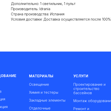
Дополнительно: 1 светильник, 1 пульт
Производитель: Idrania
Cтрана производства: Испания
Условия доставки: Доставка осуществляется после 100
ДОВАНИЕ
МАТЕРИАЛЫ
УСЛУГИ
Освещение
Проектирование и
строительство
в
Химия и тестеры
бассейнов
ция
Закладные элементы
Монтаж оборудовани
кция
Отделочные
Ремонт и