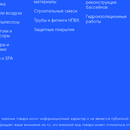
материалы
реконструкция
ика
бассейнов
Строительные смеси
ли воздуха
Гидроизоляционные
Трубы и фитинги НПВХ
работы
пылесосы
Защитные покрытия
токи и
соры
ры и
ики
 и SPA
 наличии товара носит информационный характер и не является публичной
ращает ваше внимание на то, что внешний вид товара может отличаться о